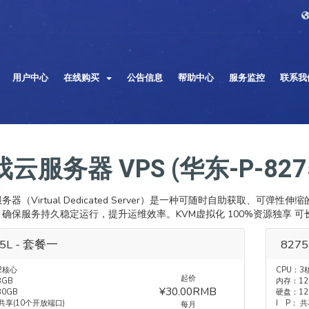
用户中心
在线购买
公告信息
帮助中心
服务监控
联系我
云服务器 VPS (华东-P-827
务器（Virtual Dedicated Server）是一种可随时自助获取、
保服务持久稳定运行，提升运维效率。KVM虚拟化 100%资源独享 可长期占满 【Pl
5L - 套餐一
827
2核心
CPU：3
起价
GB
内存：12
¥30.00RMB
0GB
硬盘：12
 共享(10个开放端口)
I P： 
每月