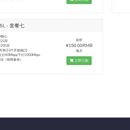
5L - 套餐七
8核心
起价
2GB
¥150.00RMB
20GB
 共享(10个开放端口)
每月
行40Mbps/下行1000Mbps
3次（快照备份）
立即订购