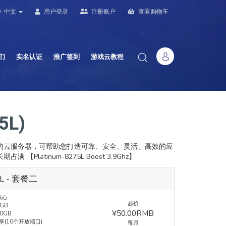
中文
用户登录
注册账户
查看购物车
们
实名认证
推广签到
游戏云教程
5L)
可弹性伸缩的云服务器，可帮助您打造可靠、安全、灵活、高效的应
atinum-8275L Boost 3.9Ghz】
5L - 套餐二
核心
起价
GB
¥50.00RMB
0GB
共享(10个开放端口)
每月