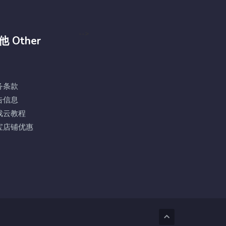
-->
他 Other
务条款
告信息
戏云教程
宝店铺优惠