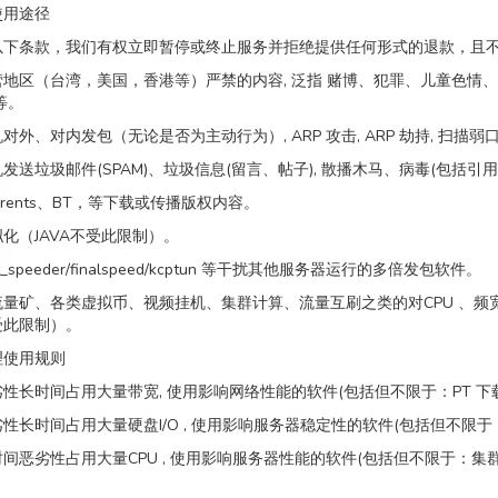
使用途径
以下条款，我们有权立即暂停或终止服务并拒绝提供任何形式的退款，且
地区（台湾，美国，香港等）严禁的内容, 泛指 赌博、犯罪、儿童色情
等。
对外、对内发包（无论是否为主动行为）, ARP 攻击, ARP 劫持, 扫描
发送垃圾邮件(SPAM)、垃圾信息(留言、帖子), 散播木马、病毒(包括引
orrents、BT，等下载或传播版权内容。
化（JAVA不受此限制）。
t_speeder/finalspeed/kcptun 等干扰其他服务器运行的多倍发包软件。
流量矿、各类虚拟币、视频挂机、集群计算、流量互刷之类的对CPU 、
受此限制）。
理使用规则
性长时间占用大量带宽, 使用影响网络性能的软件(包括但不限于：PT 下
性长时间占用大量硬盘I/O , 使用影响服务器稳定性的软件(包括但不限于：
间恶劣性占用大量CPU , 使用影响服务器性能的软件(包括但不限于：