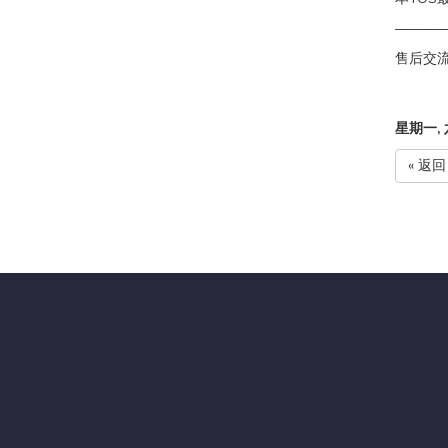
———
售后交流
星期一, 六
« 返回