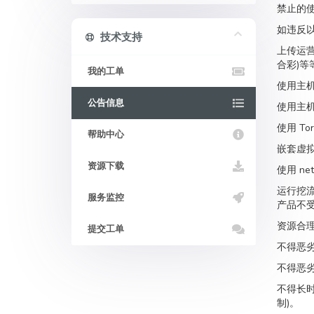
禁止的
如违反
技术支持
上传运营
合彩)等
我的工单
使用主机
公告信息
使用主机
使用 T
帮助中心
嵌套虚拟
资源下载
使用 ne
运行挖
服务监控
产品不
资源合
提交工单
不得恶劣
不得恶劣
不得长时
制)。