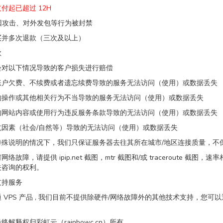
付起已超过 12H
址因攻击、对外发包等行为被封禁
买并多次退款（三次及以上）
款
会对以下情况导致的客户损失进行赔偿
账户欠费、不续费或者遗忘续费导致的服务无法访问（使用）或数据丢失
的操作或其他相关行为不当导致的服务无法访问（使用）或数据丢失
的网站内容或使用行为违反服务条款导致的无法访问（使用）或数据丢失
抗因素（社会/自然等）导致的无法访问（使用）或数据丢失
特殊说明的情况下，我们只保证服务器去往其所在城市/地区连接质量，不
络故障，请提供 ipip.net 截图，mtr 截图和/或 traceroute 截
关咨询的权利。
支持服务
 VPS 产品 , 我们目前不提供除硬件/网络故障外的其他技术支持，您
最终解释权归彩虹云（rainbowc.cn）所有。