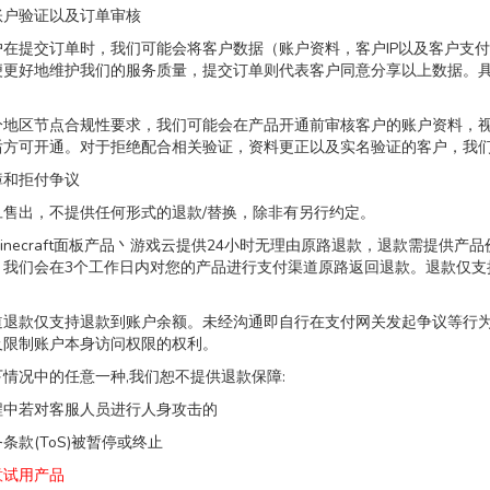
账户验证以及订单审核
在提交订单时，我们可能会将客户数据（账户资料，客户IP以及客户支付网
便更好地维护我们的服务质量，提交订单则代表客户同意分享以上数据。
分地区节点合规性要求，我们可能会在产品开通前审核客户的账户资料，
后方可开通。对于拒绝配合相关验证，资料更正以及实名验证的客户，我
障和拒付争议
旦售出，不提供任何形式的退款/替换，除非有另行约定。
inecraft面板产品丶游戏云提供24小时无理由原路退款，退款需提供
，我们会在3个工作日内对您的产品进行支付渠道原路返回退款。退款仅支
道退款仅支持退款到账户余额。未经沟通即自行在支付网关发起争议等行
及限制账户本身访问权限的权利。
情况中的任意一种,我们恕不提供退款保障:
程中若对客服人员进行人身攻击的
条款(ToS)被暂停或终止
意试用产品