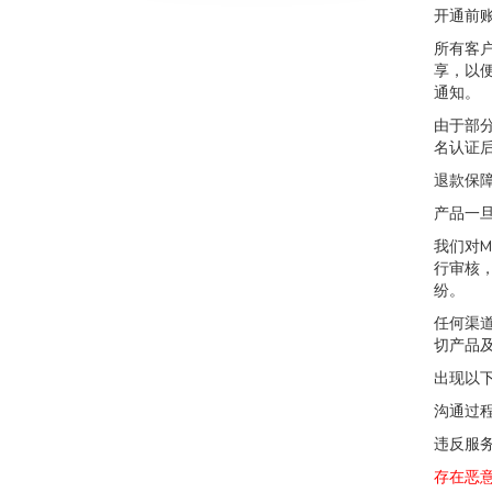
开通前
所有客户
享，以
通知。
由于部
名认证
退款保
产品一
我们对M
行审核
纷。
任何渠
切产品
出现以下
沟通过
违反服务
存在恶