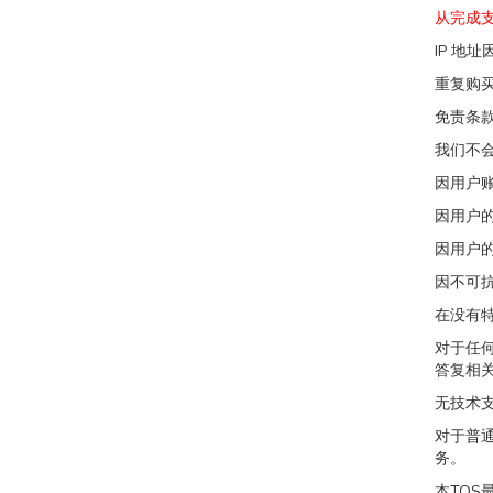
从完成支
IP 地
重复购
免责条
我们不
因用户
因用户
因用户
因不可
在没有
对于任何网
答复相
无技术
对于普通
务。
本TOS