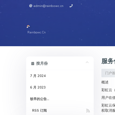
admin@rainbowc.cn
Rainbowc.cn
服务
按月份
门户
7 月 2024
概述
6 月 2023
彩虹云（
用户在使
较早的公告...
彩虹云保
权取消
RSS 订阅