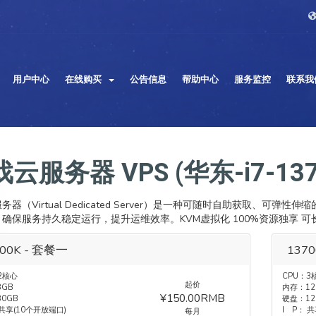
用户中心
在线购买
公告信息
帮助中心
服务监控
联系我
云服务器 VPS (华东-i7-137
务器（Virtual Dedicated Server）是一种可随时自助获取、
保服务持久稳定运行，提升运维效率。KVM虚拟化 100%资源独享 可长期占满 【 Co
700K - 套餐一
137
2核心
CPU：3
起价
GB
内存：12
¥150.00RMB
0GB
硬盘：12
 共享(10个开放端口)
I P： 
每月