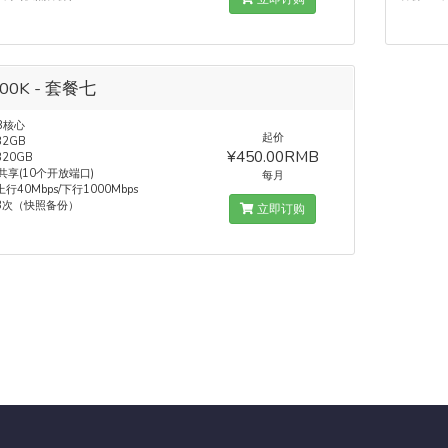
700K - 套餐七
8核心
起价
2GB
¥450.00RMB
20GB
 共享(10个开放端口)
每月
行40Mbps/下行1000Mbps
3次（快照备份）
立即订购