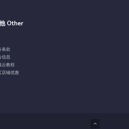
-->
他 Other
务条款
告信息
戏云教程
宝店铺优惠