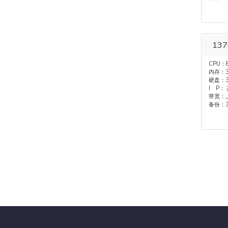
13
CPU：
内存：3
硬盘：3
I P：
带宽：上
备份：