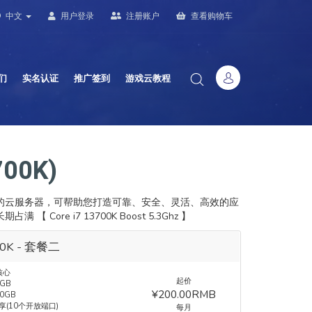
中文
用户登录
注册账户
查看购物车
们
实名认证
推广签到
游戏云教程
00K)
可弹性伸缩的云服务器，可帮助您打造可靠、安全、灵活、高效的应
re i7 13700K Boost 5.3Ghz 】
00K - 套餐二
核心
起价
GB
¥200.00RMB
0GB
共享(10个开放端口)
每月