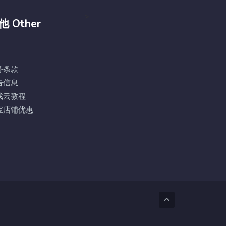
-->
他 Other
务条款
告信息
戏云教程
宝店铺优惠