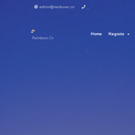
admin@rainbowc.cn
Home
Negozio
Rainbowc.cn