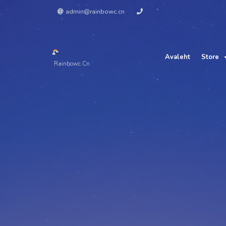
admin@rainbowc.cn
Avaleht
Store
Rainbowc.cn