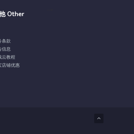
-->
他 Other
务条款
告信息
戏云教程
宝店铺优惠