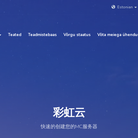
Estonian
Teated
Teadmistebaas
Võrgu staatus
Võta meiega ühendu
彩虹云
快速的创建您的MC服务器