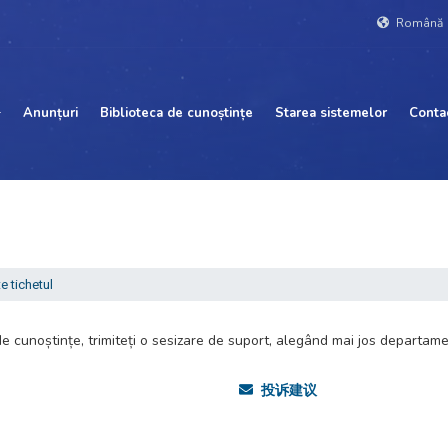
Română
Anunțuri
Biblioteca de cunoștințe
Starea sistemelor
Conta
e tichetul
e cunoștințe, trimiteți o sesizare de suport, alegând mai jos departamen
投诉建议