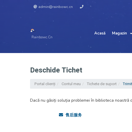
admin@rainbowc.cn
Acasă
Magazin
Rainbowc.cn
Deschide Tichet
Portal clienți
Contul meu
Tichete de suport
Trimit
Dacă nu găsiți soluția problemei în biblioteca noastră d
售后服务