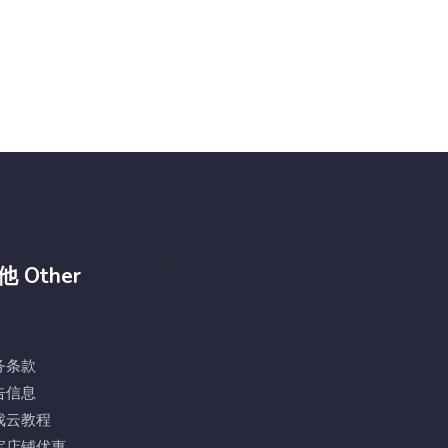
-->
他 Other
务条款
告信息
戏云教程
宝店铺优惠